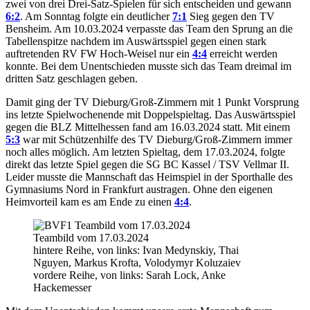
zwei von drei Drei-Satz-Spielen für sich entscheiden und gewann
6:2
. Am Sonntag folgte ein deutlicher
7:1
Sieg gegen den TV
Bensheim. Am 10.03.2024 verpasste das Team den Sprung an die
Tabellenspitze nachdem im Auswärtsspiel gegen einen stark
auftretenden RV FW Hoch-Weisel nur ein
4:4
erreicht werden
konnte. Bei dem Unentschieden musste sich das Team dreimal im
dritten Satz geschlagen geben.
Damit ging der TV Dieburg/Groß-Zimmern mit 1 Punkt Vorsprung
ins letzte Spielwochenende mit Doppelspieltag. Das Auswärtsspiel
gegen die BLZ Mittelhessen fand am 16.03.2024 statt. Mit einem
5:3
war mit Schützenhilfe des TV Dieburg/Groß-Zimmern immer
noch alles möglich. Am letzten Spieltag, dem 17.03.2024, folgte
direkt das letzte Spiel gegen die SG BC Kassel / TSV Vellmar II.
Leider musste die Mannschaft das Heimspiel in der Sporthalle des
Gymnasiums Nord in Frankfurt austragen. Ohne den eigenen
Heimvorteil kam es am Ende zu einen
4:4
.
Teambild vom 17.03.2024
hintere Reihe, von links: Ivan Medynskiy, Thai
Nguyen, Markus Krofta, Volodymyr Koluzaiev
vordere Reihe, von links: Sarah Lock, Anke
Hackemesser