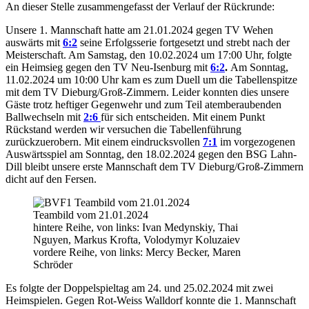
An dieser Stelle zusammengefasst der Verlauf der Rückrunde:
Unsere 1. Mannschaft hatte am 21.01.2024 gegen TV Wehen
auswärts mit
6:2
seine Erfolgsserie fortgesetzt und strebt nach der
Meisterschaft. Am Samstag, den 10.02.2024 um 17:00 Uhr, folgte
ein Heimsieg gegen den TV Neu-Isenburg mit
6:2
.
Am Sonntag,
11.02.2024 um 10:00 Uhr kam es zum Duell um die Tabellenspitze
mit dem TV Dieburg/Groß-Zimmern. Leider konnten dies unsere
Gäste trotz heftiger Gegenwehr und zum Teil atemberaubenden
Ballwechseln mit
2:6
für sich entscheiden. Mit einem Punkt
Rückstand werden wir versuchen die Tabellenführung
zurückzuerobern. Mit einem eindrucksvollen
7:1
im vorgezogenen
Auswärtsspiel am Sonntag, den 18.02.2024 gegen den BSG Lahn-
Dill bleibt unsere erste Mannschaft dem TV Dieburg/Groß-Zimmern
dicht auf den Fersen.
Teambild vom 21.01.2024
hintere Reihe, von links: Ivan Medynskiy, Thai
Nguyen, Markus Krofta, Volodymyr Koluzaiev
vordere Reihe, von links: Mercy Becker, Maren
Schröder
Es folgte der Doppelspieltag am 24. und 25.02.2024 mit zwei
Heimspielen. Gegen Rot-Weiss Walldorf konnte die 1. Mannschaft