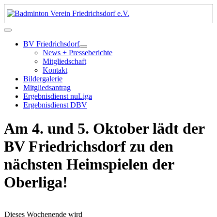
BV Friedrichsdorf
News + Presseberichte
Mitgliedschaft
Kontakt
Bildergalerie
Mitgliedsantrag
Ergebnisdienst nuLiga
Ergebnisdienst DBV
Am 4. und 5. Oktober lädt der
BV Friedrichsdorf zu den
nächsten Heimspielen der
Oberliga!
Dieses Wochenende wird